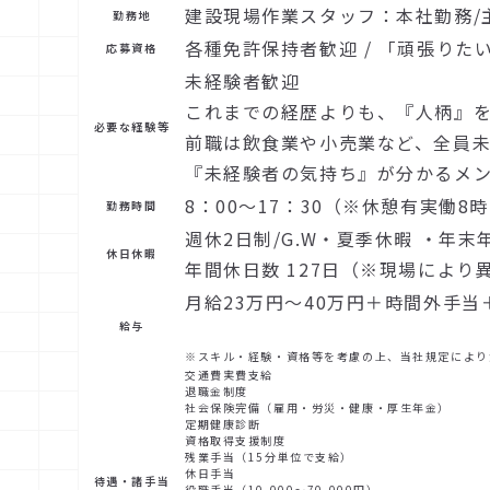
建設現場作業スタッフ：本社勤務/
勤務地
各種免許保持者歓迎 / 「頑張りた
応募資格
未経験者歓迎
これまでの経歴よりも、『人柄』
必要な経験等
前職は飲食業や小売業など、全員
『未経験者の気持ち』が分かるメ
8：00～17：30（※休憩有実働8
勤務時間
週休2日制/G.W・夏季休暇 ・年末
休日休暇
年間休日数 127日（※現場により
月給23万円～40万円＋時間外手当
給与
※スキル・経験・資格等を考慮の上、当社規定により
交通費実費支給
退職金制度
社会保険完備（雇用・労災・健康・厚生年金）
定期健康診断
資格取得支援制度
残業手当（15分単位で支給）
休日手当
待遇・諸手当
役職手当（10,000～70,000円）