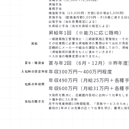
資格手当
業務手当
精皆勤手当（10,000円・欠勤1日の場合5,000円）
家族手当 （配偶者月額5,000円・子18歳に達する日
出張手当（当社旅費規定による）
社員紹介手当（当社社員紹介規定による）
昇給年1回 （※能力に応じ随時）
一級建築施工管理技士・二級建築施工管理技士・その
その他業務に必要な資格取得の費用は全て会社が負担
昇給
定期的にメーカーや組合の講習も用意しており、資格
（資格取得計画表をもとに進めていきます）
※入社後の職種変更はありません。
賞与年2回 （6月・12月）※昨年度
賞与・報奨金
年収300万円～400万円程度
入社時の想定年収
年収490万円（月給25万円＋各種手
社員の年収例
年収600万円（月給31万円＋各種手
大阪府を拠点に、近畿圏内各地に出向いて仕事をしま
※基本的に3人体制
当社の働き方
月平均残業時間10時間程度、「家族サービスのため
最初の1年ほどは先輩の近くで仕事を学び、着実に技