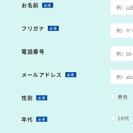
お名前
必須
フリガナ
必須
電話番号
メールアドレス
必須
男性
性別
必須
10代
年代
必須